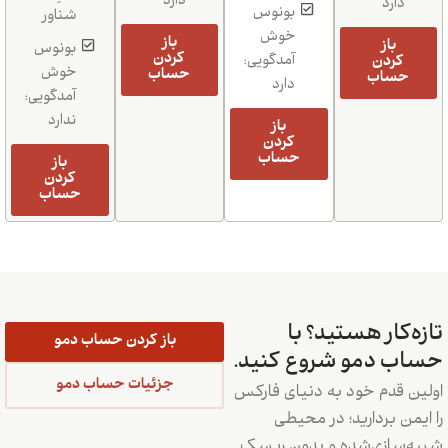
دارد
دارد
بونوس
شناور
خوش
باز
باز
بونوس
کردن
کردن
آمدگویی:
خوش
حساب
حساب
دارد
آمدگویی:
ندارد
باز
کردن
حساب
باز
کردن
حساب
تازه‌کار هستید؟ با
باز کردن حساب دمو
حساب دمو شروع کنید.
جزئیات حساب دمو
اولین قدم خود به دنیای فارکس
را ایمن بردارید؛ در محیطی
شبیه‌سازی‌شده و بدون ریسک