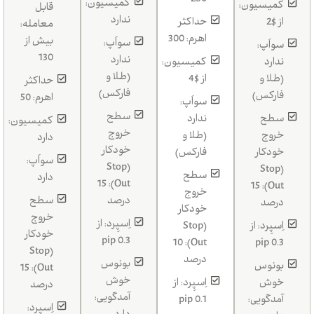
260
کمیسیون:
کمیسیون:
قابل
ندارد
از $2
حداکثر
معامله:
اهرم: 300
بیش از
سواَپ:
سواَپ:
130
ندارد
ندارد
کمیسیون:
(طلا و
(طلا و
از $4
حداکثر
فارکس)
فارکس)
اهرم: 50
سواَپ:
سطح
سطح
ندارد
کمیسیون:
خروج
خروج
(طلا و
دارد
خودکار
خودکار
فارکس)
سواَپ:
(Stop
(Stop
سطح
دارد
Out): 15
Out): 15
خروج
درصد
سطح
درصد
خودکار
خروج
اِسپِرد: از
اِسپِرد: از
(Stop
خودکار
0.3 pip
Out): 10
0.3 pip
(Stop
درصد
بونوس
بونوس
Out): 15
خوش
خوش
اِسپِرد: از
درصد
آمدگویی:
آمدگویی:
0.1 pip
اِسپِرد: