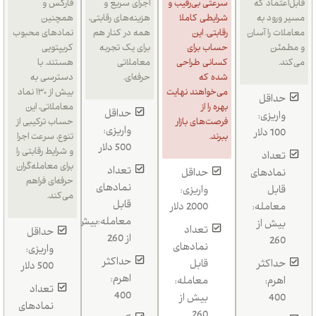
قابل‌اعتماد که
سرعتی بی‌رقیب و
اجرای سریع و
فارکس و
مسیر ورود به
شرایطی کاملا
هزینه‌های رقابتی،
همچنین
معاملات را آسان
رقابتی. این
همه در کنار هم
نمادهای محبوب
و مطمئن
حساب برای
برای یک تجربه
کریپتویی
می‌کند.
کسانی طراحی
معاملاتی
هستند. با
شده که
حرفه‌ای.
دسترسی به
می‌خواهند نهایت
بیش از ۱۳۰ نماد
حداقل
بهره را از
معاملاتی، این
حداقل
واریزی:
فرصت‌های بازار
حساب ترکیبی از
واریزی:
100 دلار
ببرند.
تنوع، سرعت اجرا
500 دلار
و شرایط رقابتی را
تعداد
برای معامله‌گران
تعداد
نمادهای
حداقل
حرفه‌ای فراهم
نمادهای
قابل
واریزی:
می‌کند.
قابل
معامله:
2000 دلار
معامله:بیش
بیش از
تعداد
حداقل
از 260
260
نمادهای
واریزی:
حداکثر
حداکثر
قابل
500 دلار
اهرم:
اهرم:
معامله:
تعداد
400
400
بیش از
نمادهای