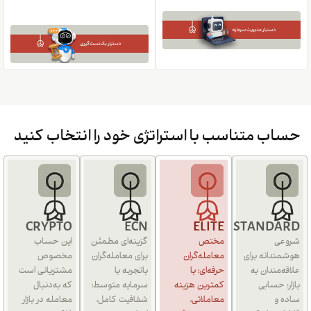
حساب متناسب با استراتژی خود را انتخاب کنید
CRYPTO
ECN
ELITE
STANDARD
شروعی
مختص
گزینه‌ای مطمئن
این حساب
هوشمندانه برای
معامله‌گران
برای معامله‌گران
مخصوص
علاقه‌مندان به
حرفه‌ای؛ با
باتجربه با
مشتریانی است
بازار؛ حسابی
کمترین هزینه
سرمایه متوسط؛
که به‌دنبال
ساده و
معاملاتی،
شفافیت کامل،
معامله در بازار