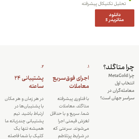
تحلیل تکنیکال پیشرفته
دانلود
متاتریدر 5
چرا متاگلد؟
2.
1.
چرا MetaGold
اجرای فوق‌سریع
پشتیبانی ۲۴
انتخاب اول
معاملات
ساعته
معامله‌گران در
سراسر جهان است؟
با فناوری پیشرفته
در هر زمان و هر مکان
متاگلد، معاملات
با پشتیبان‌ها در
شما، سریع و با حداقل
ارتباط باشید. تیم
لغزش قیمتی اجرا
پشتیبانی چندزبانه ما
می‌شوند. سرعتی که
همیشه تنها یک
در شرایط پرتلاطم
کلیک با شما فاصله