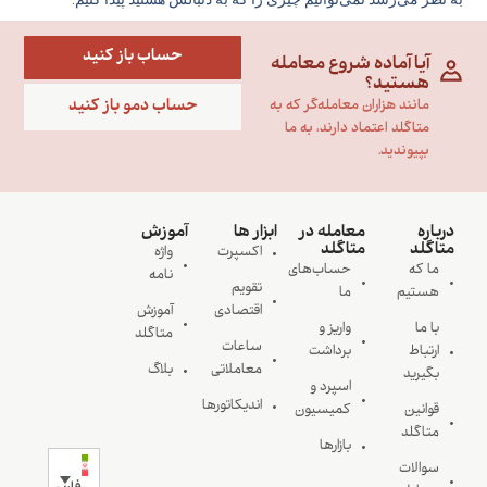
حساب باز کنید
آیا آماده شروع معامله
هستید؟
حساب دمو باز کنید
مانند هزاران معامله‌گر که به
متاگلد اعتماد دارند، به ما
بپیوندید.
درباره
معامله در
ابزار ها
آموزش
متاگلد
متاگلد
اکسپرت
واژه
ما که
حساب‌های
نامه
تقویم
هستیم
ما
اقتصادی
آموزش
با ما
واریز و
متاگلد
ساعات
ارتباط
برداشت
معاملاتی
بلاگ
بگیرید
اسپرد و
اندیکاتورها
قوانین
کمیسیون
متاگلد
بازارها
سوالات