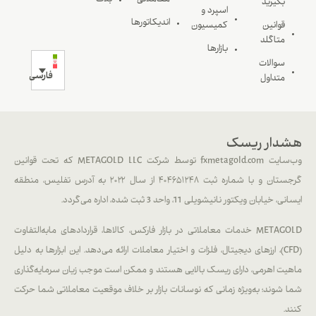
معاملاتی
بلاگ
بگیرید
اسپرد و
اندیکاتورها
قوانین
کمیسیون
متاگلد
بازارها
سوالات
فارسی
متداول
هشدار ریسک
وب‌سایت fxmetagold.com توسط شرکت METAGOLD LLC که تحت قوانین
گرجستان و با شماره ثبت ۴۰۴۶۵۱۲۴۸ از سال ۲۰۲۲ به آدرس تفلیس، منطقه
ایسانی، خیابان ویکتور نانیشویلی 11، واحد 3 ثبت شده، اداره می‌گردد.
METAGOLD خدمات معاملاتی در بازار فارکس، کالاها، قراردادهای مابه‌التفاوت
(CFD)، ارزهای دیجیتال، فلزات و اختیار معاملات ارائه می‌دهد. این ابزارها به دلیل
ماهیت اهرمی، دارای ریسک بالایی هستند و ممکن است موجب زیان سرمایه‌گذاری
شما شوند؛ به‌ویژه زمانی که نوسانات بازار بر خلاف موقعیت معاملاتی شما حرکت
کنند.