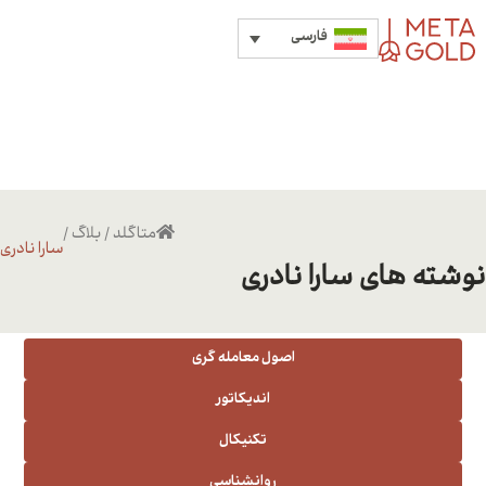
فارسی
متاگلد
/
بلاگ
/
سارا نادری
نوشته های سارا نادری
اصول معامله گری
اندیکاتور
تکنیکال
روانشناسی