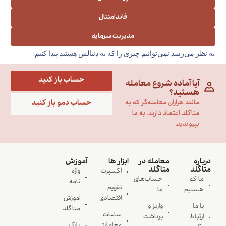
فاندامنتال
مدیریت سرمایه
به نظر می‌رسد نمی‌توانیم چیزی را که به دنبالش هستید پیدا کنیم.
حساب باز کنید
آیا آماده شروع معامله
هستید؟
حساب دمو باز کنید
مانند هزاران معامله‌گر که به
متاگلد اعتماد دارند، به ما
بپیوندید.
درباره
معامله در
ابزار ها
آموزش
متاگلد
متاگلد
اکسپرت
واژه
ما که
حساب‌های
نامه
تقویم
هستیم
ما
اقتصادی
آموزش
با ما
واریز و
متاگلد
ساعات
ارتباط
برداشت