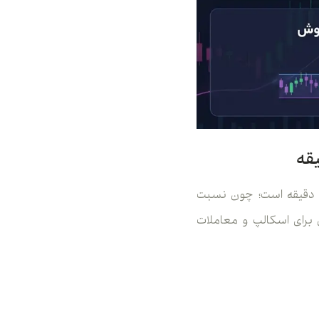
EM یا میانگین متحرک نمایی، یکی از بهترین گزینه‌ها برای تشخیص روند در تایم فریم ۵ دقیقه است؛ چون نسبت
برای اسکالپ و معاملات