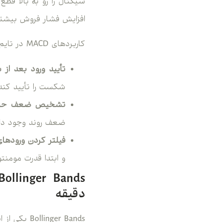
سیگنال را رو به بالا قطع
افزایش فشار فروش بیشتر
کاربردهای MACD در تایم فریم ۵ دقیقه:
تأیید ورود بعد ا
شکست را تأیید کند.
تشخیص ضعف حرکت 
ضعف روند وجود دار
فیلتر کردن ورودهای
و ابتدا قدرت مومنتو
دقیقه