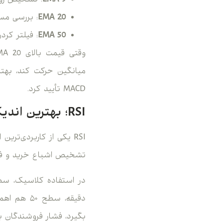
EMA 9
: تشخیص رون
EMA 20
: بررسی مس
EMA 50
: فیلتر کر
MACD تأیید کرد.
RSI؛ بهترین اندیکاتور مومنتوم برای تایم فریم ۵ دقیقه
تشخیص اشباع خرید و فرو
بگیرد، فشار فروشندگان ب