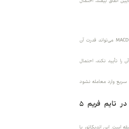
یین اتفاق بیفتد، احتمال
وقتی قیمت یک حمایت یا مقاومت را می‌شکند، MACD می‌تواند قدرت آن
 قیمت سقف یا کف جدید بسازد اما MACD آن را تأیید نکند، احتمال
 سریع وارد معامله نشود
Bollinger Bands؛ اندیکاتور مناسب برای بازارهای پرنوسان در تایم فریم ۵
B یکی از اندیکاتورهای کاربردی برای بررسی نوسان قیمت در تایم فریم ۵ دقیقه است. این اندیکاتور با