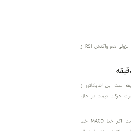
در روند صعودی، برگشت RSI از محدوده ۴۰ تا ۵۰ می‌تواند نشانه ادامه حرکت باشد. در روند نزولی هم واکنش RSI از
یکاتورهای کاربردی برای تأیید مومنتوم و قدرت روند در تایم فریم ۵ دقیقه است. این اندیکاتور از
قدرت حرکت قیمت در حال
یکی از روش‌های رایج استفاده از MACD، توجه به کراس خط MACD و خط سیگنال است. اگر خط MACD خط