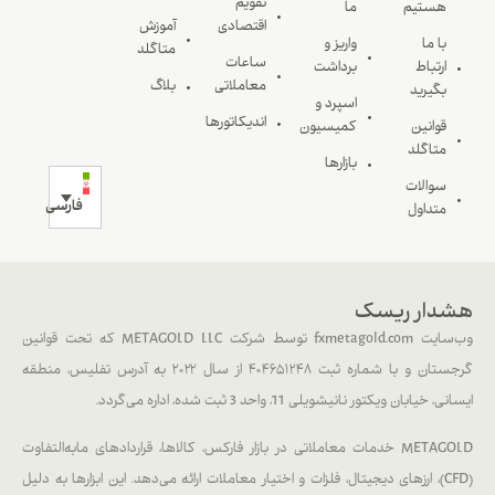
تقویم
هستیم
ما
اقتصادی
آموزش
با ما
واریز و
متاگلد
ساعات
ارتباط
برداشت
معاملاتی
بلاگ
بگیرید
اسپرد و
اندیکاتورها
قوانین
کمیسیون
متاگلد
بازارها
سوالات
فارسی
متداول
هشدار ریسک
وب‌سایت fxmetagold.com توسط شرکت METAGOLD LLC که تحت قوانین
گرجستان و با شماره ثبت ۴۰۴۶۵۱۲۴۸ از سال ۲۰۲۲ به آدرس تفلیس، منطقه
ایسانی، خیابان ویکتور نانیشویلی 11، واحد 3 ثبت شده، اداره می‌گردد.
METAGOLD خدمات معاملاتی در بازار فارکس، کالاها، قراردادهای مابه‌التفاوت
(CFD)، ارزهای دیجیتال، فلزات و اختیار معاملات ارائه می‌دهد. این ابزارها به دلیل