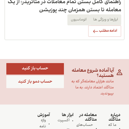
راهنمای کامل بستن تمام معاملات در متاتریدر؛ از یک
معامله تا بستن همزمان چند پوزیشن
ابزارها و ویژگی ها
اتوماسیون
ادامه مطلب
حساب باز کنید
آیا آماده شروع معامله
هستید؟
حساب دمو باز کنید
مانند هزاران معامله‌گر که به
متاگلد اعتماد دارند، به ما
بپیوندید.
درباره
معامله در
ابزار ها
آموزش
متاگلد
متاگلد
اکسپرت
واژه
ما که
حساب‌های
نامه