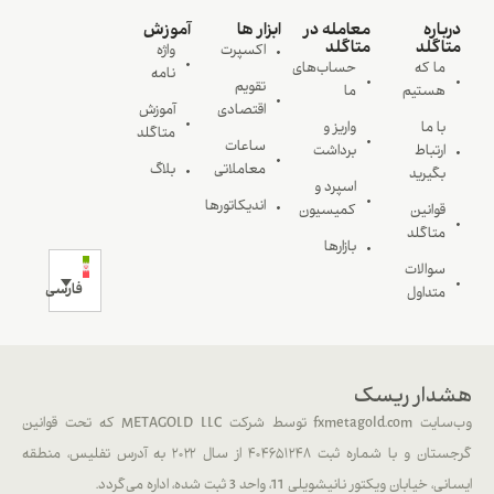
درباره
معامله در
ابزار ها
آموزش
متاگلد
متاگلد
اکسپرت
واژه
ما که
حساب‌های
نامه
تقویم
هستیم
ما
اقتصادی
آموزش
با ما
واریز و
متاگلد
ساعات
ارتباط
برداشت
معاملاتی
بلاگ
بگیرید
اسپرد و
اندیکاتورها
قوانین
کمیسیون
متاگلد
بازارها
سوالات
فارسی
متداول
هشدار ریسک
وب‌سایت fxmetagold.com توسط شرکت METAGOLD LLC که تحت قوانین
گرجستان و با شماره ثبت ۴۰۴۶۵۱۲۴۸ از سال ۲۰۲۲ به آدرس تفلیس، منطقه
ایسانی، خیابان ویکتور نانیشویلی 11، واحد 3 ثبت شده، اداره می‌گردد.