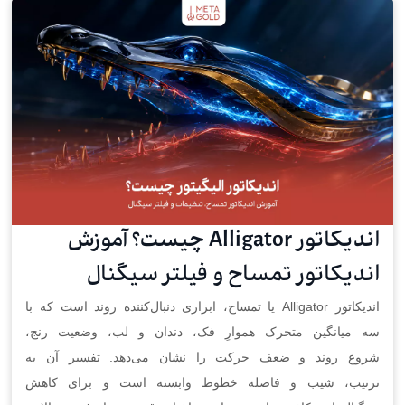
اندیکاتور Alligator چیست؟ آموزش
اندیکاتور تمساح و فیلتر سیگنال
اندیکاتور Alligator یا تمساح، ابزاری دنبال‌کننده روند است که با
سه میانگین متحرک هموارِ فک، دندان و لب، وضعیت رنج،
شروع روند و ضعف حرکت را نشان می‌دهد. تفسیر آن به
ترتیب، شیب و فاصله خطوط وابسته است و برای کاهش