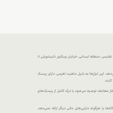
وب‌سایت fxmetagold.com توسط شرکت METAGOLD LLC که تحت قوانین گرجستان و با شماره ثبت ۴۰۴۶۵۱۲۴۸ از سال ۲۰۲۲ به آدرس تفلیس، منطقه ایسانی، خیابان ویکتور نانیشویلی 11،
 دیجیتال، فلزات و اختیار معاملات ارائه می‌دهد. این ابزارها به دلیل ماهیت اهرمی، دارای ریسک
کنند.
غاز معامله، توصیه می‌شود با درک کامل از ریسک‌های
لاها یا هرگونه دارایی‌های مالی دیگر ارائه نمی‌دهد.