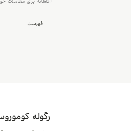
آگاهانه برای معاملات خو
فهرست
رگوله کومورو