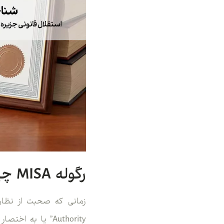
رگوله MISA چیست؟ بررسی اعتبار و امنیت این مجوز