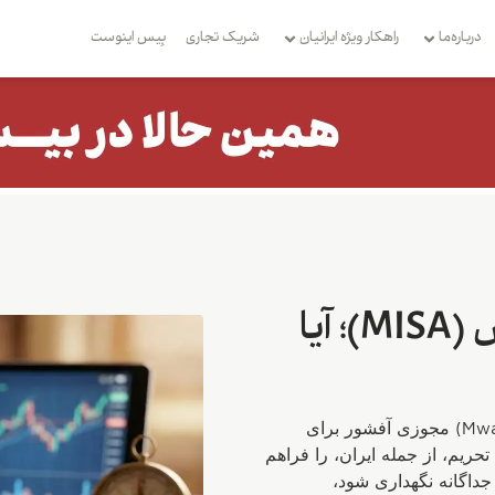
درباره‌ما
راهکار ویژه ایرانیان
شریک تجاری
بِیس اینوست
همه چیز درباره رگوله کوموروس (MISA)؛ آیا
رگوله کوموروس (Mwali International Services Authority - MISA) مجوزی آفشور برای
یم، از جمله ایران، را فراهم
جداگانه نگهداری شود،