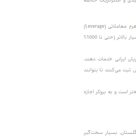
لیدی و استراتژیک خلاصه
: رگولاتوری‌های اروپایی و استرالیایی محدودیت‌های شدیدی روی اهرم معاملاتی (Leverage)
دارند (معمولاً حداکثر 1:30). اما بروکرهای دارای مجوز کوموروس می‌توانند لوریج‌های بسیار بالاتر (حتی تا 1:1000
ریان ایرانی خدمات دهند،
 ثبت می‌کنند تا بتوانند
‌تر است و به بروکر اجازه
ین دو برای هر تریدری ضروری است. رگوله‌های آنشور (Onshore) مثل FCA انگلستان، بسیار سخت‌گیر