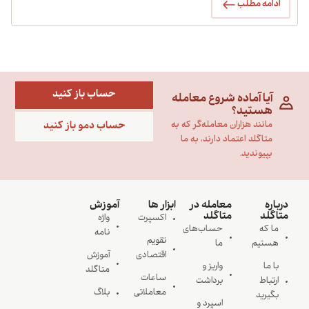
ادامه مطلب
حساب باز کنید
آیا آماده شروع معامله
هستید؟
حساب دمو باز کنید
مانند هزاران معامله‌گر که به
متاگلد اعتماد دارند، به ما
بپیوندید.
درباره
معامله در
ابزار ها
آموزش
متاگلد
متاگلد
اکسپرت
واژه
ما که
حساب‌های
نامه
تقویم
هستیم
ما
اقتصادی
آموزش
با ما
واریز و
متاگلد
ساعات
ارتباط
برداشت
معاملاتی
بلاگ
بگیرید
اسپرد و