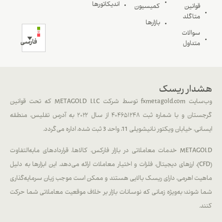
اندیکاتورها
قوانین
کمیسیون
متاگلد
بازارها
سوالات
فارسی
متداول
هشدار ریسک
وب‌سایت fxmetagold.com توسط شرکت METAGOLD LLC که تحت قوانین
گرجستان و با شماره ثبت ۴۰۴۶۵۱۲۴۸ از سال ۲۰۲۲ به آدرس تفلیس، منطقه
ایسانی، خیابان ویکتور نانیشویلی 11، واحد 3 ثبت شده، اداره می‌گردد.
METAGOLD خدمات معاملاتی در بازار فارکس، کالاها، قراردادهای مابه‌التفاوت
(CFD)، ارزهای دیجیتال، فلزات و اختیار معاملات ارائه می‌دهد. این ابزارها به دلیل
ماهیت اهرمی، دارای ریسک بالایی هستند و ممکن است موجب زیان سرمایه‌گذاری
شما شوند؛ به‌ویژه زمانی که نوسانات بازار بر خلاف موقعیت معاملاتی شما حرکت
کنند.