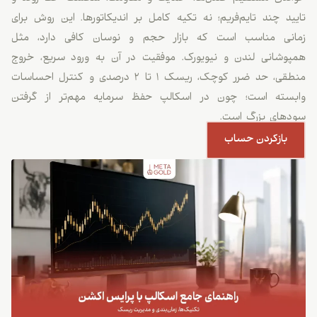
تایید چند تایم‌فریم؛ نه تکیه کامل بر اندیکاتورها. این روش برای
زمانی مناسب است که بازار حجم و نوسان کافی دارد، مثل
همپوشانی لندن و نیویورک. موفقیت در آن به ورود سریع، خروج
منطقی، حد ضرر کوچک، ریسک ۱ تا ۲ درصدی و کنترل احساسات
وابسته است؛ چون در اسکالپ حفظ سرمایه مهم‌تر از گرفتن
سودهای بزرگ است.
بازکردن حساب