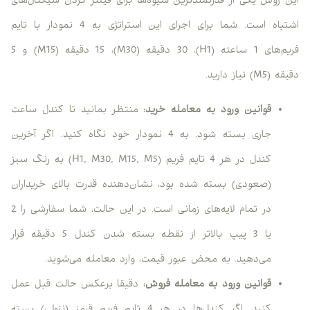
این روش یکی از قدرتمندترین شیوه‌ها برای فیلتر کردن سیگنال‌های
اشتباه است. شما برای اجرای این استراتژی به 4 نمودار با تایم
فریم‌های 1 ساعته (H1)، 30 دقیقه (M30)، 15 دقیقه (M15) و 5
دقیقه (M5) نیاز دارید.
قوانین ورود به معامله خرید:
منتظر بمانید تا کندل ساعت
جاری بسته شود. به 4 نمودار خود نگاه کنید. اگر آخرین
کندل در هر 4 تایم فریم (H1, M30, M15, M5) به رنگ سبز
(صعودی) بسته شده بود، نشان‌دهنده قدرت بالای خریداران
در تمام لایه‌های زمانی است. در این حالت، شما سفارشی را 2
یا 3 پیپ بالاتر از نقطه بسته شدن کندل 5 دقیقه قرار
می‌دهید. به محض عبور قیمت، وارد معامله می‌شوید.
قوانین ورود به معامله فروش:
دقیقا برعکس حالت قبل عمل
کنید. اگر کندل‌ها در هر 4 تایم فریم قرمز (نزولی) بسته