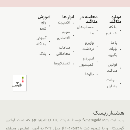
درباره
معامله در
ابزار ها
آموزش
متاگلد
متاگلد
اکسپرت
واژه
ما که
حساب‌های
نامه
تقویم
هستیم
ما
اقتصادی
آموزش
با ما
واریز و
متاگلد
ساعات
ارتباط
برداشت
معاملاتی
بلاگ
بگیرید
اسپرد و
اندیکاتورها
قوانین
کمیسیون
متاگلد
بازارها
سوالات
فارسی
متداول
هشدار ریسک
وب‌سایت fxmetagold.com توسط شرکت METAGOLD LLC که تحت قوانین
گرجستان و با شماره ثبت ۴۰۴۶۵۱۲۴۸ از سال ۲۰۲۲ به آدرس تفلیس، منطقه