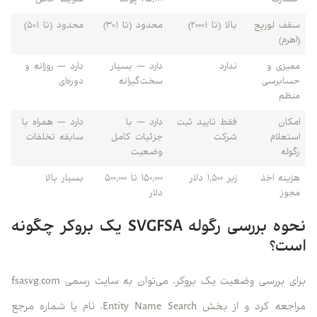
خسارت
۸۵,۰۰۰ پوند
شرایط خاص
سقف لوریج
بالا (تا ۲۰۰۰:۱)
محدود (تا ۳۰:۱)
محدود (تا ۵۰:۱)
(اهرم)
ممیزی و
ندارد
دارد — بسیار
دارد — روزانه و
حسابرسی
سخت‌گیرانه
دوره‌ای
منظم
امکان
فقط تایید ثبت
دارد — با
دارد — همراه با
استعلام
شرکت
جزئیات کامل
سابقه تخلفات
رگوله
وضعیت
هزینه اخذ
زیر ۱,۵۰۰ دلار
۱۵۰,۰۰۰ تا ۵۰۰,۰۰۰
بسیار بالا
مجوز
دلار
نحوه بررسی رگوله SVGFSA یک بروکر چگونه
است؟
برای بررسی وضعیت یک بروکر، می‌توان به سایت رسمی fsasvg.com
مراجعه کرد و از بخش Entity Name Search، نام یا شماره مرجع