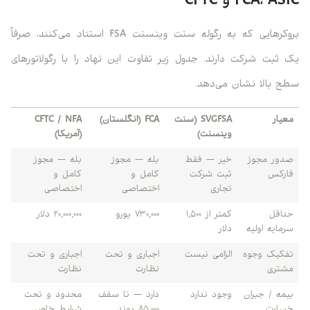
FCA، ASIC و CFTC
بروکرهایی که به رگوله سنت وینسنت FSA استناد می‌کنند، صرفاً
یک ثبت شرکت دارند. جدول زیر تفاوت این نهاد را با رگولاتورهای
سطح بالا نشان می‌دهد.
معیار
SVGFSA (سنت
FCA (انگلستان)
CFTC / NFA
وینسنت)
(آمریکا)
صدور مجوز
خیر — فقط
بله — مجوز
بله — مجوز
فارکس
ثبت شرکت
کامل و
کامل و
تجاری
اختصاصی
اختصاصی
حداقل
کمتر از ۱,۵۰۰
۷۳۰,۰۰۰ یورو
۲۰,۰۰۰,۰۰۰ دلار
سرمایه اولیه
دلار
تفکیک وجوه
الزامی نیست
اجباری و تحت
اجباری و تحت
مشتری
نظارت
نظارت
بیمه / جبران
وجود ندارد
دارد — تا سقف
محدود و تحت