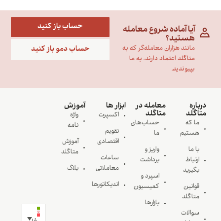
حساب باز کنید
آیا آماده شروع معامله
هستید؟
حساب دمو باز کنید
مانند هزاران معامله‌گر که به
متاگلد اعتماد دارند، به ما
بپیوندید.
درباره
معامله در
ابزار ها
آموزش
متاگلد
متاگلد
اکسپرت
واژه
ما که
حساب‌های
نامه
تقویم
هستیم
ما
اقتصادی
آموزش
با ما
واریز و
متاگلد
ساعات
ارتباط
برداشت
معاملاتی
بلاگ
بگیرید
اسپرد و
اندیکاتورها
قوانین
کمیسیون
متاگلد
بازارها
سوالات