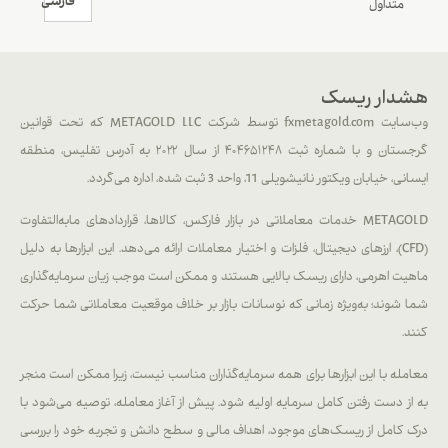
فارسی
متداول
هشدار ریسک
وب‌سایت fxmetagold.com توسط شرکت METAGOLD LLC که تحت قوانین
گرجستان و با شماره ثبت ۴۰۴۶۵۱۲۴۸ از سال ۲۰۲۲ به آدرس تفلیس، منطقه
ایسانی، خیابان ویکتور نانیشویلی 11، واحد 3 ثبت شده، اداره می‌گردد.
METAGOLD خدمات معاملاتی در بازار فارکس، کالاها، قراردادهای مابه‌التفاوت
(CFD)، ارزهای دیجیتال، فلزات و اختیار معاملات ارائه می‌دهد. این ابزارها به دلیل
ماهیت اهرمی، دارای ریسک بالایی هستند و ممکن است موجب زیان سرمایه‌گذاری
شما شوند؛ به‌ویژه زمانی که نوسانات بازار بر خلاف موقعیت معاملاتی شما حرکت
کنند.
معامله با این ابزارها برای همه سرمایه‌گذاران مناسب نیست، زیرا ممکن است منجر
به از دست رفتن کامل سرمایه اولیه شود. پیش از آغاز معامله، توصیه می‌شود با
درک کامل از ریسک‌های موجود، اهداف مالی و سطح دانش و تجربه خود را بررسی