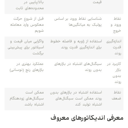
قیمت
بالا/پایین در
محدوده‌های ثابت
نقاط
شناسایی نقاط ورود بر اساس
قبل از شروع حرکت
ورود و
پولبک به میانگین‌ها
معکوس وارد معامله
خروج
شویم
اندازه‌گیری
استفاده از زاویه و فاصله خطوط
واگرایی میان قیمت و
قدرت
برای اندازه‌گیری قدرت روند
اسیلاتور برای پیش‌بینی
روند
برگشت
کاربرد در
سیگنال‌های اشتباه در بازارهای
عملکرد بهتری در
بازار
بدون روند
بازارهای رنج (نوسانی)
بدون
روند
نقاط
استفاده اشتباه در بازارهای بدون
ممکن است
ضعف
روند ممکن است سیگنال‌های
سیگنال‌های زودهنگام
اشتباه تولید کند
اشتباه باشد
معرفی اندیکاتورهای معروف