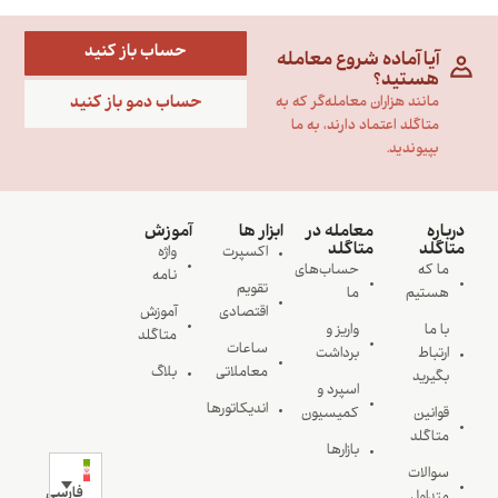
حساب باز کنید
آیا آماده شروع معامله
هستید؟
حساب دمو باز کنید
مانند هزاران معامله‌گر که به
متاگلد اعتماد دارند، به ما
بپیوندید.
درباره
معامله در
ابزار ها
آموزش
متاگلد
متاگلد
اکسپرت
واژه
ما که
حساب‌های
نامه
تقویم
هستیم
ما
اقتصادی
آموزش
با ما
واریز و
متاگلد
ساعات
ارتباط
برداشت
معاملاتی
بلاگ
بگیرید
اسپرد و
اندیکاتورها
قوانین
کمیسیون
متاگلد
بازارها
سوالات
فارسی