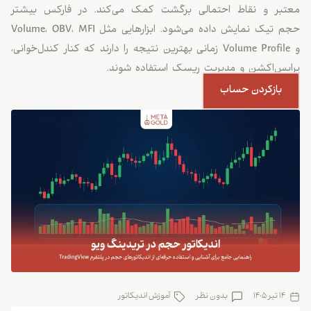
معتبر و نقاط احتمالی برگشت کمک می‌کند. در فارکس بیشتر
حجم تیک نمایش داده می‌شود. ابزارهایی مثل Volume، OBV، MFI
و Volume Profile زمانی بهترین نتیجه را دارند که کنار کندل‌خوانی،
پرایس‌اکشن و مدیریت ریسک استفاده شوند.
بازکردن حساب
14 تیر 1405
بدون نظر
آموزش اندیکاتور