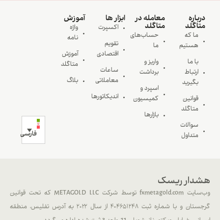
درباره
معامله در
ابزار ها
آموزش
متاگلد
متاگلد
اکسپرت
واژه
ما که
حساب‌های
نامه
تقویم
هستیم
ما
اقتصادی
آموزش
با ما
واریز و
متاگلد
ساعات
ارتباط
برداشت
معاملاتی
بلاگ
بگیرید
اسپرد و
اندیکاتورها
قوانین
کمیسیون
متاگلد
بازارها
سوالات
فارسی
متداول
هشدار ریسک
وب‌سایت fxmetagold.com توسط شرکت METAGOLD LLC که تحت قوانین
گرجستان و با شماره ثبت ۴۰۴۶۵۱۲۴۸ از سال ۲۰۲۲ به آدرس تفلیس، منطقه