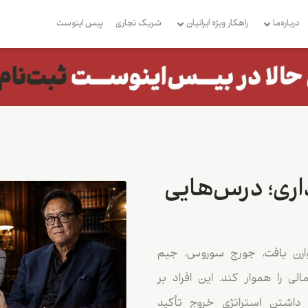
درباره‌ما
راهکار ویژه ایرانیان
شریک تجاری
بِیس اینوست
اری؛ درس‌هایی
 وارن بافت، جورج سوروس، جیم
لی را هموار کند. این افراد بر
اشتن استراتژی خروج تأکید