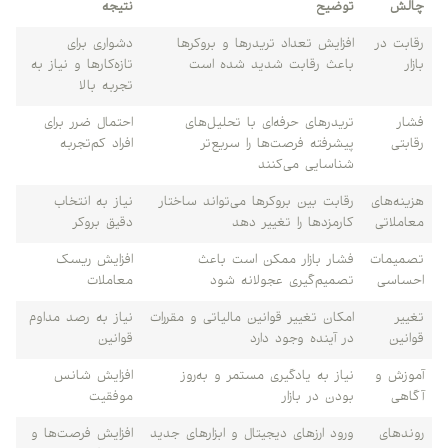
چالش
توضیح
نتیجه
رقابت در
افزایش تعداد تریدرها و بروکرها
دشواری برای
بازار
باعث رقابت شدید شده است
تازه‌کارها و نیاز به
تجربه بالا
فشار
تریدرهای حرفه‌ای با تحلیل‌های
احتمال ضرر برای
رقابتی
پیشرفته فرصت‌ها را سریع‌تر
افراد کم‌تجربه
شناسایی می‌کنند
هزینه‌های
رقابت بین بروکرها می‌تواند ساختار
نیاز به انتخاب
معاملاتی
کارمزدها را تغییر دهد
دقیق بروکر
تصمیمات
فشار بازار ممکن است باعث
افزایش ریسک
احساسی
تصمیم‌گیری عجولانه شود
معاملات
تغییر
امکان تغییر قوانین مالیاتی و مقررات
نیاز به رصد مداوم
قوانین
در آینده وجود دارد
قوانین
آموزش و
نیاز به یادگیری مستمر و به‌روز
افزایش شانس
آگاهی
بودن در بازار
موفقیت
روندهای
ورود ارزهای دیجیتال و ابزارهای جدید
افزایش فرصت‌ها و