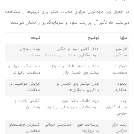
در جدول زیر، مهم‌ترین مزایای مالیات صفر برای تریدرها را مشاهده
می‌کنید که تأثیر آن بر رشد سود و سرمایه‌گذاری را نشان می‌دهد.
مزایا
توضیح
نتیجه
افزایش
حفظ کامل سود و امکان
رشد سریع‌تر
سودآوری
سرمایه‌گذاری مجدد بدون مالیات
سرمایه
تمرکز در
حذف دغدغه مالیات و تمرکز
تصمیم‌گیری بهتر و
معاملات
بیشتر روی تحلیل بازار
معاملات دقیق‌تر
بهبود
زمان بیشتر برای تحلیل و
افزایش موفقیت در
عملکرد
یادگیری استراتژی‌ها
معاملات
جذب
نبود مالیات باعث ورود
افزایش رقابت و
سرمایه‌گذاران
سرمایه‌گذاران بین‌المللی می‌شود
رشد بازار
خارجی
رشد بازار
زیرساخت قوی + دسترسی جهانی
گسترش فرصت‌های
فارکس
به بروکرها
معاملاتی