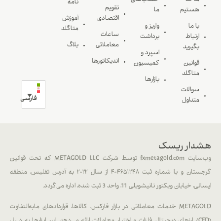
ما که
حساب‌های
نامه
تقویم
هستیم
ما
اقتصادی
آموزش
با ما
واریز و
متاگلد
ساعات
ارتباط
برداشت
معاملاتی
بلاگ
بگیرید
اسپرد و
اندیکاتورها
قوانین
کمیسیون
متاگلد
بازارها
سوالات
فارسی
متداول
هشدار ریسک
وب‌سایت fxmetagold.com توسط شرکت METAGOLD LLC که تحت قوانین
گرجستان و با شماره ثبت ۴۰۴۶۵۱۲۴۸ از سال ۲۰۲۲ به آدرس تفلیس، منطقه
ایسانی، خیابان ویکتور نانیشویلی 11، واحد 3 ثبت شده، اداره می‌گردد.
METAGOLD خدمات معاملاتی در بازار فارکس، کالاها، قراردادهای مابه‌التفاوت
(CFD)، ارزهای دیجیتال، فلزات و اختیار معاملات ارائه می‌دهد. این ابزارها به دلیل