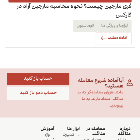
فری مارجین چیست؟ نحوه محاسبه مارجین آزاد در
فارکس
ابزارها و ویژگی ها
اتوماسیون
ادامه مطلب
حساب باز کنید
آیا آماده شروع معامله
هستید؟
حساب دمو باز کنید
مانند هزاران معامله‌گر که به
متاگلد اعتماد دارند، به ما
بپیوندید.
درباره
معامله در
ابزار ها
آموزش
متاگلد
متاگلد
اکسپرت
واژه