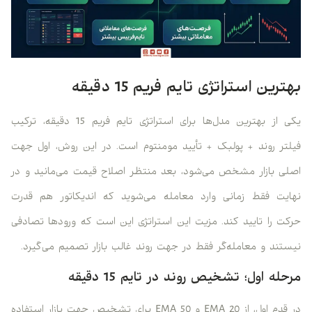
بهترین استراتژی تایم فریم 15 دقیقه
یکی از بهترین مدل‌ها برای استراتژی تایم فریم 15 دقیقه، ترکیب
فیلتر روند + پولبک + تأیید مومنتوم است. در این روش، اول جهت
اصلی بازار مشخص می‌شود، بعد منتظر اصلاح قیمت می‌مانید و در
نهایت فقط زمانی وارد معامله می‌شوید که اندیکاتور هم قدرت
حرکت را تایید کند. مزیت این استراتژی این است که ورودها تصادفی
نیستند و معامله‌گر فقط در جهت روند غالب بازار تصمیم می‌گیرد.
مرحله اول؛ تشخیص روند در تایم 15 دقیقه
در قدم اول، از EMA 20 و EMA 50 برای تشخیص جهت بازار استفاده