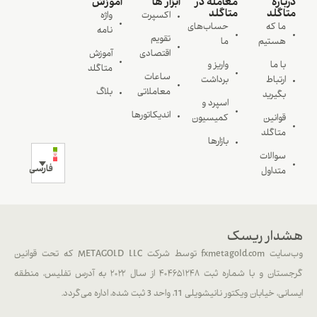
درباره
معامله در
ابزار ها
آموزش
متاگلد
متاگلد
اکسپرت
واژه
ما که
حساب‌های
نامه
تقویم
هستیم
ما
اقتصادی
آموزش
با ما
واریز و
متاگلد
ساعات
ارتباط
برداشت
معاملاتی
بلاگ
بگیرید
اسپرد و
اندیکاتورها
قوانین
کمیسیون
متاگلد
بازارها
سوالات
فارسی
متداول
هشدار ریسک
وب‌سایت fxmetagold.com توسط شرکت METAGOLD LLC که تحت قوانین
گرجستان و با شماره ثبت ۴۰۴۶۵۱۲۴۸ از سال ۲۰۲۲ به آدرس تفلیس، منطقه
ایسانی، خیابان ویکتور نانیشویلی 11، واحد 3 ثبت شده، اداره می‌گردد.