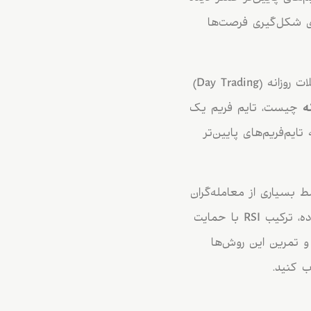
ای شکل‌گیری فرصت‌ها
بسیاری از تریدرهای بازار فارکس، کریپتو و حتی سهام از استراتژی تایم فریم H1 برای معاملات روزانه (Day Trading)
ه
چیست، تایم فریم یک
یم‌فریم‌های پایین‌تر
توسط بسیاری از معامله‌گران
استفاده می‌شوند. این استراتژی‌ها شامل روش‌هایی مانند دنبال کردن روند، شکست محدوده، ترکیب RSI با حمایت
تحرک با RSI هستند. با یادگیری و تمرین این روش‌ها
ب کنید.