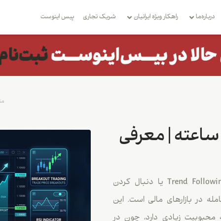
درباره‌ما
راهکار ویژه ایرانیان
شریک تجاری
بِیس اینوست
مت
ساعته | معرفی
1. استراتژی Trend Following (دنبال کردن روند) استراتژی Trend Following یا دنبال کردن
له در بازارهای مالی است. این
محبوبیت زیادی دارد، چون در