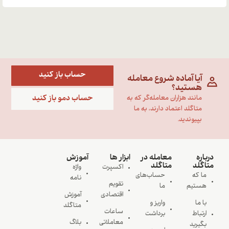
حساب باز کنید
آیا آماده شروع معامله
هستید؟
حساب دمو باز کنید
مانند هزاران معامله‌گر که به
متاگلد اعتماد دارند، به ما
بپیوندید.
درباره
معامله در
ابزار ها
آموزش
متاگلد
متاگلد
اکسپرت
واژه
ما که
حساب‌های
نامه
تقویم
هستیم
ما
اقتصادی
آموزش
با ما
واریز و
متاگلد
ساعات
ارتباط
برداشت
معاملاتی
بلاگ
بگیرید