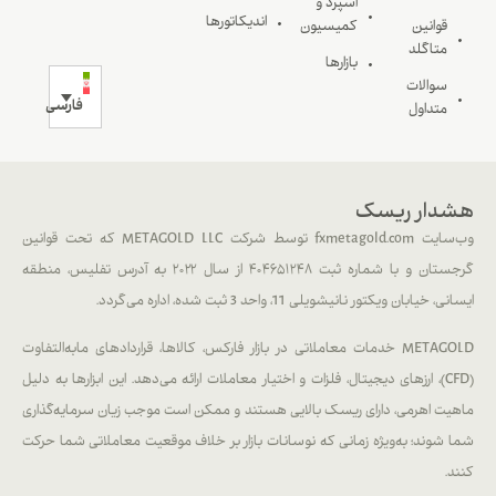
اسپرد و
اندیکاتورها
قوانین
کمیسیون
متاگلد
بازارها
سوالات
فارسی
متداول
هشدار ریسک
وب‌سایت fxmetagold.com توسط شرکت METAGOLD LLC که تحت قوانین
گرجستان و با شماره ثبت ۴۰۴۶۵۱۲۴۸ از سال ۲۰۲۲ به آدرس تفلیس، منطقه
ایسانی، خیابان ویکتور نانیشویلی 11، واحد 3 ثبت شده، اداره می‌گردد.
METAGOLD خدمات معاملاتی در بازار فارکس، کالاها، قراردادهای مابه‌التفاوت
(CFD)، ارزهای دیجیتال، فلزات و اختیار معاملات ارائه می‌دهد. این ابزارها به دلیل
ماهیت اهرمی، دارای ریسک بالایی هستند و ممکن است موجب زیان سرمایه‌گذاری
شما شوند؛ به‌ویژه زمانی که نوسانات بازار بر خلاف موقعیت معاملاتی شما حرکت
کنند.