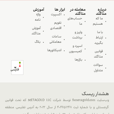
درباره
معامله در
ابزار ها
آموزش
متاگلد
متاگلد
اکسپرت
واژه
ما که
حساب‌های
نامه
تقویم
هستیم
ما
اقتصادی
آموزش
با ما
واریز و
متاگلد
ساعات
ارتباط
برداشت
معاملاتی
بلاگ
بگیرید
اسپرد و
اندیکاتورها
قوانین
کمیسیون
متاگلد
بازارها
سوالات
فارسی
متداول
هشدار ریسک
وب‌سایت fxmetagold.com توسط شرکت METAGOLD LLC که تحت قوانین
گرجستان و با شماره ثبت ۴۰۴۶۵۱۲۴۸ از سال ۲۰۲۲ به آدرس تفلیس، منطقه