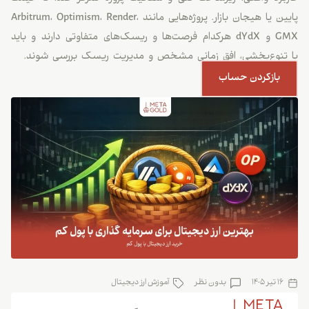
پایین یا هیجان بازار. پروژه‌هایی مانند Arbitrum، Optimism، Render،
GMX و dYdX هرکدام فرصت‌ها و ریسک‌های متفاوتی دارند و باید
با تنوع‌بخشی، افق زمانی مشخص و مدیریت ریسک بررسی شوند.
بازکردن حساب
16 تیر 1405
بدون نظر
آموزش ارز دیجیتال