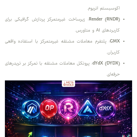
اکوسیستم اتریوم.
Render (RNDR)
: زیرساخت غیرمتمرکز پردازش گرافیکی برای
کاربردهای AI و متاورس.
GMX
: پلتفرم معاملات مشتقه غیرمتمرکز با استفاده واقعی
کاربران.
dYdX (DYDX)
: پروتکل معاملات مشتقه با تمرکز بر تریدرهای
حرفه‌ای.