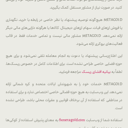
درک کامل از ریسک‌های موجود، اهداف مالی و سطح دانش و تجربه خود را بررسی
کنید. در صورت نیاز، از مشاور مستقل کمک بگیرید.
METAGOLD هیچ‌گونه توصیه، پیشنهاد یا نظر خاصی در رابطه با خرید، نگهداری
یا فروش ارزهای فیات، سهام، ارزهای دیجیتال، کالاها یا هرگونه دارایی‌های مالی دیگر
ارائه نمی‌دهد. METAGOLD مشاور مالی نیست و تمامی خدمات فقط در قالب
فعالیت‌های بروکری ارائه می‌شود.
این اطلاع‌رسانی، پیشنهاد یا دعوت به انجام معامله تلقی نمی‌شود و برای هیچ
حوزه قضایی خاصی طراحی نشده است. برای اطلاعات کامل در خصوص ریسک‌ها،
لطفاً به
بیانیه افشای ریسک
مراجعه فرمایید.
METAGOLD خدمات خود را به شهروندان ایالات متحده و کره شمالی ارائه
نمی‌دهد. این وب‌سایت به هیچ حوزه قضائی خاصی اختصاص ندارد و برای استفاده
در مناطقی که استفاده از آن برخلاف قوانین و مقررات محلی باشد، طراحی نشده
است.
استفاده شما از وب‌سایت
fxmetagold.com
به معنای پذیرش استفاده از کوکی‌ها