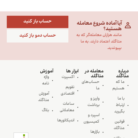
حساب باز کنید
آیا آماده شروع معامله
هستید؟
حساب دمو باز کنید
مانند هزاران معامله‌گر که به
متاگلد اعتماد دارند، به ما
بپیوندید.
درباره
معامله در
ابزار ها
آموزش
متاگلد
متاگلد
اکسپرت
واژه
ما که
حساب‌های
نامه
تقویم
هستیم
ما
اقتصادی
آموزش
با ما
واریز و
متاگلد
ساعات
ارتباط
برداشت
معاملاتی
بلاگ
بگیرید
اسپرد و
اندیکاتورها
قوانین
کمیسیون
متاگلد
بازارها