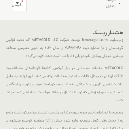
سوالات
فارسی
متداول
هشدار ریسک
وب‌سایت fxmetagold.com توسط شرکت METAGOLD LLC که تحت قوانین
گرجستان و با شماره ثبت ۴۰۴۶۵۱۲۴۸ از سال ۲۰۲۲ به آدرس تفلیس، منطقه
ایسانی، خیابان ویکتور نانیشویلی 11، واحد 3 ثبت شده، اداره می‌گردد.
METAGOLD خدمات معاملاتی در بازار فارکس، کالاها، قراردادهای مابه‌التفاوت
(CFD)، ارزهای دیجیتال، فلزات و اختیار معاملات ارائه می‌دهد. این ابزارها به دلیل
ماهیت اهرمی، دارای ریسک بالایی هستند و ممکن است موجب زیان سرمایه‌گذاری
شما شوند؛ به‌ویژه زمانی که نوسانات بازار بر خلاف موقعیت معاملاتی شما حرکت
کنند.
معامله با این ابزارها برای همه سرمایه‌گذاران مناسب نیست، زیرا ممکن است منجر
به از دست رفتن کامل سرمایه اولیه شود. پیش از آغاز معامله، توصیه می‌شود با