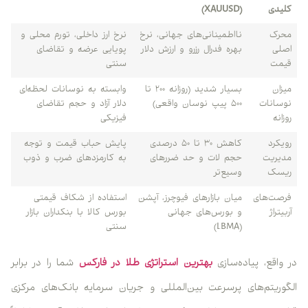
کلیدی
(XAUUSD)
محرک
نااطمینانی‌های جهانی، نرخ
نرخ ارز داخلی، تورم محلی و
اصلی
بهره فدرال رزرو و ارزش دلار
پویایی عرضه و تقاضای
قیمت
سنتی
میزان
بسیار شدید (روزانه ۲۰۰ تا
وابسته به نوسانات لحظه‌ای
نوسانات
۵۰۰ پیپ نوسان واقعی)
دلار آزاد و حجم تقاضای
روزانه
فیزیکی
رویکرد
کاهش ۳۰ تا ۵۰ درصدی
پایش حباب قیمت و توجه
مدیریت
حجم لات و حد ضررهای
به کارمزدهای ضرب و ذوب
ریسک
وسیع‌تر
فرصت‌های
میان بازارهای فیوچرز، آپشن
استفاده از شکاف قیمتی
آربیتراژ
و بورس‌های جهانی
بورس کالا با بنکداران بازار
(LBMA)
سنتی
در واقع، پیاده‌سازی
بهترین استراتژی طلا در فارکس
شما را در برابر
الگوریتم‌های پرسرعت بین‌المللی و جریان سرمایه بانک‌های مرکزی