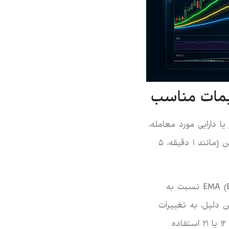
یمات مناسب
ا دارایی مورد معامله،
و سبک شخصی معامله‌گر دارد. با این حال، برخی از تنظیمات رایج در تایم‌فریم‌های پایین (مانند 1 دقیقه، 5
EMA (Exponential Moving Average) نسبت به
 به همین دلیل، به تغییرات
قیمت سریع‌تر واکنش نشان می‌دهد. اسکالپرها اغلب از EMAهای با دوره زمانی 8، 12 یا 21 استفاده