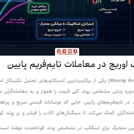
وریج در معاملات تایم‌فریم پایین
میانگین متحرک (Moving Average) یکی از پرکاربردترین اندیکاتورهای تحلیل 
وره زمانی مشخص، روند کلی قیمت را هموار و به معامله‌گرا
 در تایم‌فریم‌های پایین، جایی که نوسانات قیمتی سریع و پرتعد
ه‌گران کمک می‌کند تا سیگنال‌های کاذب را فیلتر و بر روند کوت
ین متحرک برای اسکالپ در تشخیص روند کوتاه‌مدت نهفته است. ب