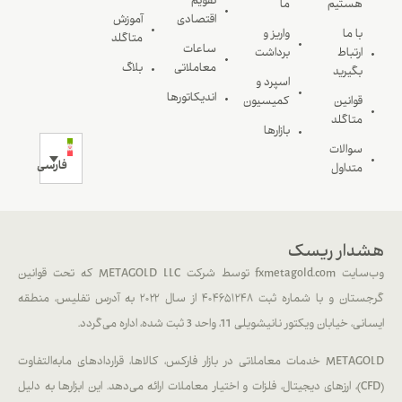
تقویم
هستیم
ما
اقتصادی
آموزش
با ما
واریز و
متاگلد
ساعات
ارتباط
برداشت
معاملاتی
بلاگ
بگیرید
اسپرد و
اندیکاتورها
قوانین
کمیسیون
متاگلد
بازارها
سوالات
فارسی
متداول
هشدار ریسک
وب‌سایت fxmetagold.com توسط شرکت METAGOLD LLC که تحت قوانین
گرجستان و با شماره ثبت ۴۰۴۶۵۱۲۴۸ از سال ۲۰۲۲ به آدرس تفلیس، منطقه
ایسانی، خیابان ویکتور نانیشویلی 11، واحد 3 ثبت شده، اداره می‌گردد.
METAGOLD خدمات معاملاتی در بازار فارکس، کالاها، قراردادهای مابه‌التفاوت
(CFD)، ارزهای دیجیتال، فلزات و اختیار معاملات ارائه می‌دهد. این ابزارها به دلیل