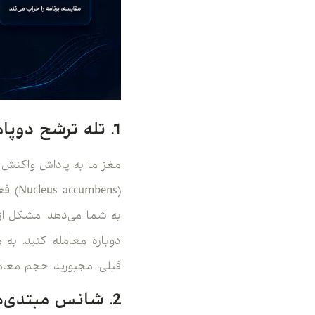
1. تله ترشح دوپامین و هیجان
مغز ما به پاداش واکنش ن
(ens
به شما می‌دهد. مشکل از 
دوباره معامله کنید. به
قبلی، مجبورید حجم معاملا
2. شانس مبتدی‌ها و توهم مهارت