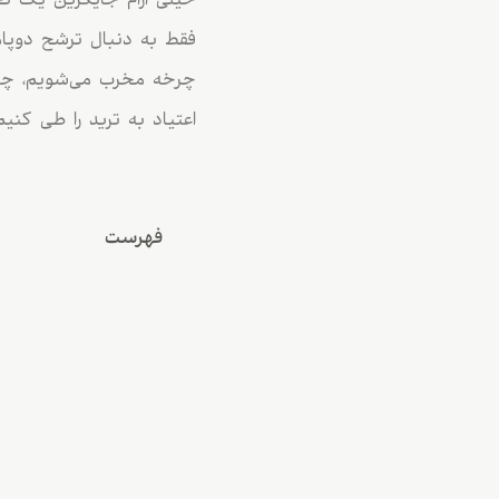
خیلی آرام جایگزین یک ت
فقط به دنبال ترشح دوپام
چرخه مخرب می‌شویم، چه ع
اعتیاد به ترید را طی کنی
فهرست