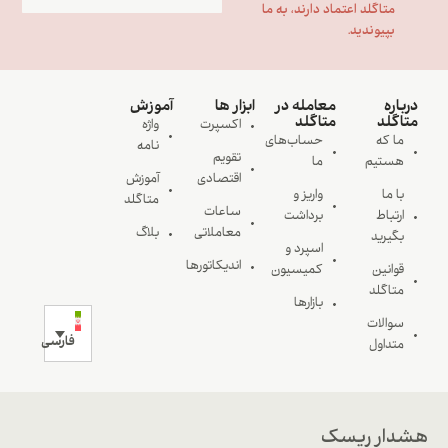
متاگلد اعتماد دارند، به ما
بپیوندید.
درباره
معامله در
ابزار ها
آموزش
متاگلد
متاگلد
اکسپرت
واژه
ما که
حساب‌های
نامه
تقویم
هستیم
ما
اقتصادی
آموزش
با ما
واریز و
متاگلد
ساعات
ارتباط
برداشت
معاملاتی
بلاگ
بگیرید
اسپرد و
اندیکاتورها
قوانین
کمیسیون
متاگلد
بازارها
سوالات
فارسی
متداول
هشدار ریسک