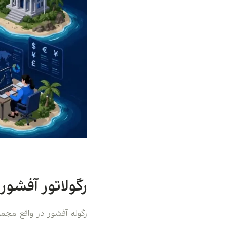
رگولاتور آفشور
رگوله آفشور در واقع مجمو