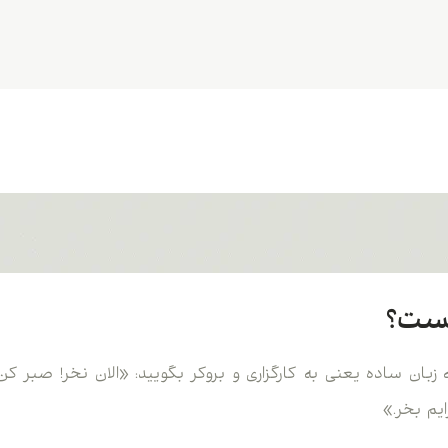
ست؟
استاپ (Buy Stop) به زبان ساده یعنی به کارگزاری و بروکر بگویید: «الان نخر! ص
یم بخر.»