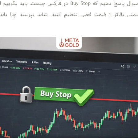
حالا اگر بخواهیم به این سوال پاسخ دهیم که Buy Stop در فار
متی بالاتر از قیمت فعلی تنظیم کنید. شاید بپرسید چرا باید 