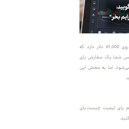
مثال: فرض کنید قیمت بیت‌کوین الان 60,000 دلار است، اما یک سد محکم (مقاومت) روی 61,000 دلار دارد که
د. پس شما یک سفارش بای
61 نرسد، هیچ خریدی انجام نمی‌شود. اما به محض این
.
نیم بای لیمیت چیست.بای