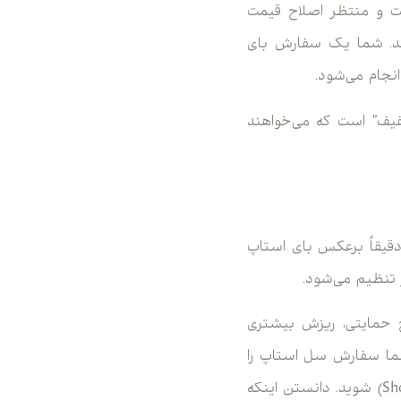
د گران است و منتظر اصلاح قیمت
وباره رشد می‌کند. شما یک سفارش بای
فیف” است که می‌خواهند
قیقاً برعکس بای استاپ
 حمایتی، ریزش بیشتری
ر 1.1000 است و یک حمایت قوی در 1.0950 قرار دارد. شما سفارش سل استاپ را
روی 1.0940 تنظیم می‌کنید تا اگر حمایت شکست و بازار نزولی شد، وارد پوزیشن فروش (Short) شوید. دانستن اینکه