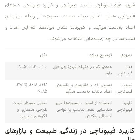
شویم: عدد فیبوناچی، نسبت فیبوناچی و کاربرد فیبوناچی. عددهای
فیبوناچی همان اعضای دنباله هستند، نسبت‌ها از رابطه میان این
اعداد به‌دست می‌آیند و کاربردها نشان می‌دهند که این اعداد و
نسبت‌ها در چه زمینه‌هایی استفاده می‌شوند.
مفهوم
توضیح ساده
مثال
عدد
عددی که در دنباله فیبوناچی قرار
۰، ۱، ۱، ۲، ۳، ۵، ۸
فیبوناچی
دارد
نسبت
نسبتی که از مقایسه یا تقسیم
۰.۶۱۸، ۱.۶۱۸، ۳۸.۲٪،
فیبوناچی
اعداد دنباله به‌دست می‌آید
۶۱.۸٪
کاربرد
استفاده از اعداد و نسبت‌ها برای
تحلیل نمودار قیمت،
فیبوناچی
شناسایی نظم، تناسب یا نواحی
طراحی، معماری و
احتمالی واکنش
الگوهای طبیعی
کاربرد فیبوناچی در زندگی، طبیعت و بازارهای