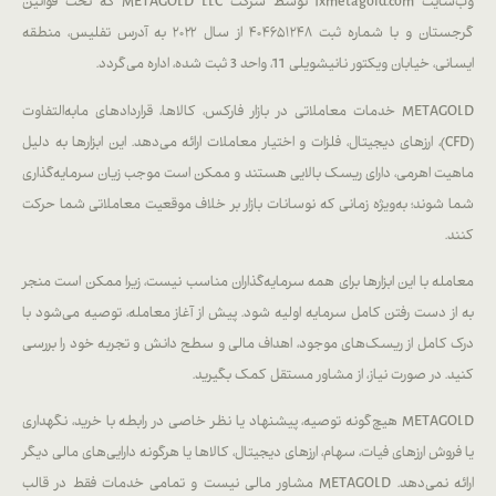
وب‌سایت fxmetagold.com توسط شرکت METAGOLD LLC که تحت قوانین
گرجستان و با شماره ثبت ۴۰۴۶۵۱۲۴۸ از سال ۲۰۲۲ به آدرس تفلیس، منطقه
ایسانی، خیابان ویکتور نانیشویلی 11، واحد 3 ثبت شده، اداره می‌گردد.
METAGOLD خدمات معاملاتی در بازار فارکس، کالاها، قراردادهای مابه‌التفاوت
(CFD)، ارزهای دیجیتال، فلزات و اختیار معاملات ارائه می‌دهد. این ابزارها به دلیل
ماهیت اهرمی، دارای ریسک بالایی هستند و ممکن است موجب زیان سرمایه‌گذاری
شما شوند؛ به‌ویژه زمانی که نوسانات بازار بر خلاف موقعیت معاملاتی شما حرکت
کنند.
معامله با این ابزارها برای همه سرمایه‌گذاران مناسب نیست، زیرا ممکن است منجر
به از دست رفتن کامل سرمایه اولیه شود. پیش از آغاز معامله، توصیه می‌شود با
درک کامل از ریسک‌های موجود، اهداف مالی و سطح دانش و تجربه خود را بررسی
کنید. در صورت نیاز، از مشاور مستقل کمک بگیرید.
METAGOLD هیچ‌گونه توصیه، پیشنهاد یا نظر خاصی در رابطه با خرید، نگهداری
یا فروش ارزهای فیات، سهام، ارزهای دیجیتال، کالاها یا هرگونه دارایی‌های مالی دیگر
ارائه نمی‌دهد. METAGOLD مشاور مالی نیست و تمامی خدمات فقط در قالب