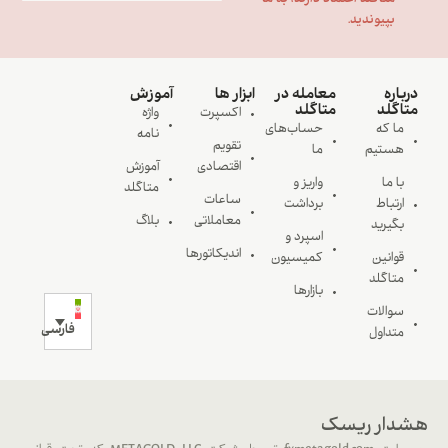
بپیوندید.
درباره
معامله در
ابزار ها
آموزش
متاگلد
متاگلد
اکسپرت
واژه
ما که
حساب‌های
نامه
تقویم
هستیم
ما
اقتصادی
آموزش
با ما
واریز و
متاگلد
ساعات
ارتباط
برداشت
معاملاتی
بلاگ
بگیرید
اسپرد و
اندیکاتورها
قوانین
کمیسیون
متاگلد
بازارها
سوالات
فارسی
متداول
هشدار ریسک