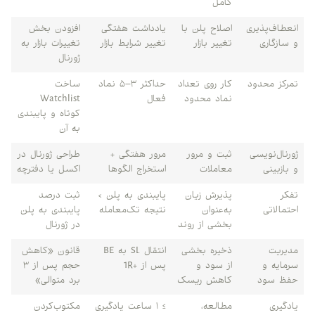
کامل
انعطاف‌پذیری
اصلاح پلن با
یادداشت هفتگی
افزودن بخش
و سازگاری
تغییر بازار
تغییر شرایط بازار
تغییرات بازار به
ژورنال
تمرکز محدود
کار روی تعداد
حداکثر ۳–۵ نماد
ساخت
نماد محدود
فعال
Watchlist
کوتاه و پایبندی
به آن
ژورنال‌نویسی
ثبت و مرور
مرور هفتگی +
طراحی ژورنال در
و بازبینی
معاملات
استخراج الگوها
اکسل یا دفترچه
تفکر
پذیرش زیان
پایبندی به پلن >
ثبت درصد
احتمالاتی
به‌عنوان
نتیجه تک‌معامله
پایبندی به پلن
بخشی از روند
در ژورنال
مدیریت
ذخیره بخشی
انتقال SL به BE
قانون «کاهش
سرمایه و
از سود و
پس از +1R
حجم پس از ۳
حفظ سود
کاهش ریسک
برد متوالی»
یادگیری
مطالعه،
≥ ۱ ساعت یادگیری
مکتوب‌کردن