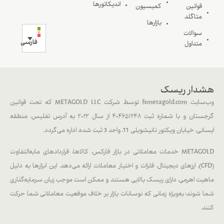
اندیکاتورها
قوانین
کمیسیون
متاگلد
بازارها
سوالات
فارسی
متداول
هشدار ریسک
وب‌سایت fxmetagold.com توسط شرکت METAGOLD LLC که تحت قوانین
گرجستان و با شماره ثبت ۴۰۴۶۵۱۲۴۸ از سال ۲۰۲۲ به آدرس تفلیس، منطقه
ایسانی، خیابان ویکتور نانیشویلی 11، واحد 3 ثبت شده، اداره می‌گردد.
METAGOLD خدمات معاملاتی در بازار فارکس، کالاها، قراردادهای مابه‌التفاوت
(CFD)، ارزهای دیجیتال، فلزات و اختیار معاملات ارائه می‌دهد. این ابزارها به دلیل
ماهیت اهرمی، دارای ریسک بالایی هستند و ممکن است موجب زیان سرمایه‌گذاری
شما شوند؛ به‌ویژه زمانی که نوسانات بازار بر خلاف موقعیت معاملاتی شما حرکت
کنند.