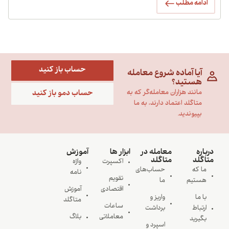
ادامه مطلب
حساب باز کنید
آیا آماده شروع معامله
هستید؟
حساب دمو باز کنید
مانند هزاران معامله‌گر که به
متاگلد اعتماد دارند، به ما
بپیوندید.
درباره
معامله در
ابزار ها
آموزش
متاگلد
متاگلد
اکسپرت
واژه
ما که
حساب‌های
نامه
تقویم
هستیم
ما
اقتصادی
آموزش
با ما
واریز و
متاگلد
ساعات
ارتباط
برداشت
معاملاتی
بلاگ
بگیرید
اسپرد و