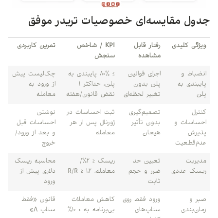
جدول مقایسه‌ای خصوصیات تریدر موفق
ویژگی کلیدی
رفتار قابل
KPI / شاخص
تمرین کاربردی
مشاهده
سنجش
انضباط و
اجرای قوانین
≥ ۸۰٪ پایبندی به
چک‌لیست پیش
پایبندی به
پلن بدون
پلن، حداکثر ۱
از ورود به
پلن
تغییر لحظه‌ای
نقض قانون/هفته
معامله
کنترل
تصمیم‌گیری
ثبت احساسات در
نوشتن
احساسات و
بدون تأثیر
ژورنال پس از هر
احساسات قبل
پذیرش
هیجان
معامله
و بعد از ورود/
عدم‌قطعیت
خروج
مدیریت
تعیین حد
ریسک ≤ ۲٪/
محاسبه ریسک
ریسک عددی
ضرر و حجم
معامله، R/R ≥ ۱:۲
دلاری پیش از
ثابت
ورود
صبر و
ورود فقط روی
کاهش معاملات
قانون «فقط
زمان‌بندی
ستاپ‌های
بی‌برنامه به < ۱۰٪
ستاپ A»