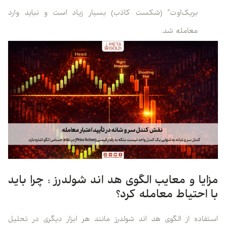
بریک‌اوت” (شکست کاذب) بسیار زیاد است و نباید وارد
معامله شد.
مزایا و معایب الگوی هد اند شولدرز : چرا باید
با احتیاط معامله کرد؟
استفاده از الگوی هد اند شولدرز مانند هر ابزار دیگری در تحلیل