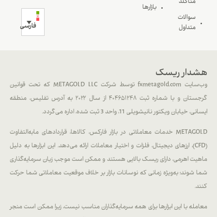
متاگلد
بازارها
سوالات
فارسی
متداول
هشدار ریسک
وب‌سایت fxmetagold.com توسط شرکت METAGOLD LLC که تحت قوانین
گرجستان و با شماره ثبت ۴۰۴۶۵۱۲۴۸ از سال ۲۰۲۲ به آدرس تفلیس، منطقه
ایسانی، خیابان ویکتور نانیشویلی 11، واحد 3 ثبت شده، اداره می‌گردد.
METAGOLD خدمات معاملاتی در بازار فارکس، کالاها، قراردادهای مابه‌التفاوت
(CFD)، ارزهای دیجیتال، فلزات و اختیار معاملات ارائه می‌دهد. این ابزارها به دلیل
ماهیت اهرمی، دارای ریسک بالایی هستند و ممکن است موجب زیان سرمایه‌گذاری
شما شوند؛ به‌ویژه زمانی که نوسانات بازار بر خلاف موقعیت معاملاتی شما حرکت
کنند.
معامله با این ابزارها برای همه سرمایه‌گذاران مناسب نیست، زیرا ممکن است منجر