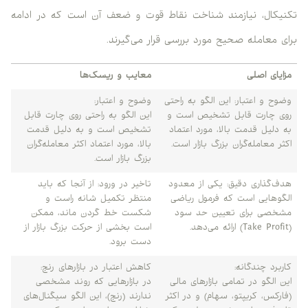
تکنیکال، نیازمند شناخت نقاط قوت و ضعف آن است که در ادامه
برای معامله صحیح مورد بررسی قرار می‌گیرند.
مزایای اصلی
معایب و ریسک‌ها
وضوح و اعتبار: این الگو به راحتی
وضوح و اعتبار:
روی چارت قابل تشخیص است و
این الگو به راحتی روی چارت قابل
به دلیل قدمت بالا، مورد اعتماد
تشخیص است و به دلیل قدمت
اکثر معامله‌گران بزرگ بازار است.
بالا، مورد اعتماد اکثر معامله‌گران
بزرگ بازار است.
هدف‌گذاری دقیق: یکی از معدود
تاخیر در ورود: از آنجا که باید
الگوهایی است که فرمول ریاضی
منتظر تکمیل شانه راست و
مشخصی برای تعیین حد سود
شکست خط گردن ماند، ممکن
(Take Profit) ارائه می‌دهد.
است بخشی از حرکت بزرگ بازار از
دست برود.
کاربرد چندگانه:
کاهش اعتبار در بازارهای رنج:
این الگو در تمامی بازارهای مالی
در بازارهایی که روند مشخصی
(فارکس، کریپتو، سهام) و در اکثر
ندارند (رنج)، این الگو سیگنال‌های