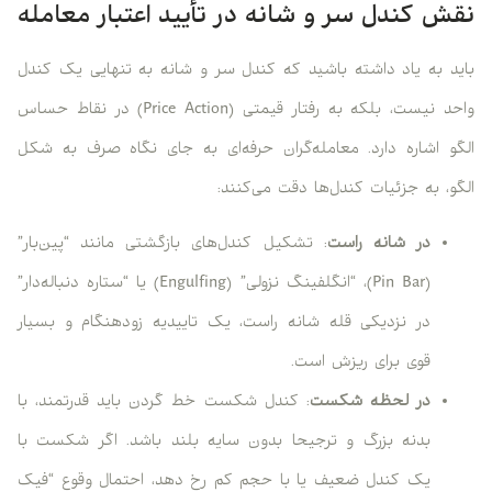
نقش کندل سر و شانه در تأیید اعتبار معامله
باید به یاد داشته باشید که کندل سر و شانه به تنهایی یک کندل
واحد نیست، بلکه به رفتار قیمتی (Price Action) در نقاط حساس
الگو اشاره دارد. معامله‌گران حرفه‌ای به جای نگاه صرف به شکل
الگو، به جزئیات کندل‌ها دقت می‌کنند:
در شانه راست
: تشکیل کندل‌های بازگشتی مانند “پین‌بار”
(Pin Bar)، “انگلفینگ نزولی” (Engulfing) یا “ستاره دنباله‌دار”
در نزدیکی قله شانه راست، یک تاییدیه زودهنگام و بسیار
قوی برای ریزش است.
در لحظه شکست
: کندل شکست خط گردن باید قدرتمند، با
بدنه بزرگ و ترجیحا بدون سایه بلند باشد. اگر شکست با
یک کندل ضعیف یا با حجم کم رخ دهد، احتمال وقوع “فیک