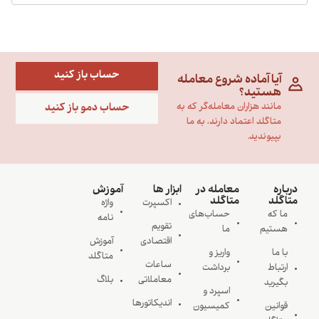
حساب باز کنید
آیا آماده شروع معامله
هستید؟
حساب دمو باز کنید
مانند هزاران معامله‌گر که به
متاگلد اعتماد دارند، به ما
بپیوندید.
درباره
معامله در
ابزار ها
آموزش
متاگلد
متاگلد
اکسپرت
واژه
ما که
حساب‌های
نامه
تقویم
هستیم
ما
اقتصادی
آموزش
با ما
واریز و
متاگلد
ساعات
ارتباط
برداشت
معاملاتی
بلاگ
بگیرید
اسپرد و
اندیکاتورها
قوانین
کمیسیون