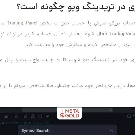
ری در تریدینگ ویو چگونه است؟
برای این کار
سفارش از داخل محیط TradingView فعال شود. بعد از اتصال حساب، کاربر 
 سود را مشخص کرده و سفارش خود را مدیریت کند.
ربری خود در تریدینگ ویو شوید تا به چارت، واچ‌لیست و پنل 
، دارایی موردنظر خود مانند جفت‌ارز، طلا، شاخص، سهام یا ارز د