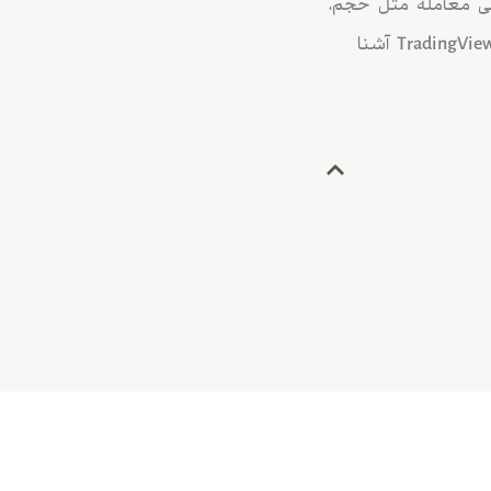
ارامترهای اصلی معامله مثل حجم،
استاپ لاس و تیک پرافیت می‌پردازیم. در پایان نیز با اشتباهات رایج هنگام اردر گذاری در TradingView آشنا