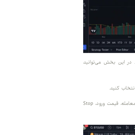
 در این بخش می‌توانید
8. در این مرحله نوع سفارش را از بین Market، Limit یا Stop انتخاب کنید. سپس حجم معامله، قیمت ورود، Stop