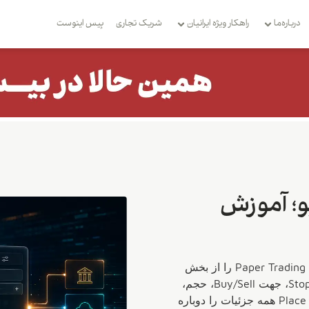
درباره‌ما
راهکار ویژه ایرانیان
شریک تجاری
بِیس اینوست
و؛ آموزش
برای اردرگذاری در تریدینگ ویو، ابتدا باید حساب بروکر، صرافی یا Paper Trading را از بخش
Trading Panel وصل کنید. سپس نوع سفارش Market، Limit یا Stop، جهت Buy/Sell، حجم،
قیمت ورود، حد ضرر و حد سود را مشخص کرده و قبل از Place Order همه جزئیات را دوباره