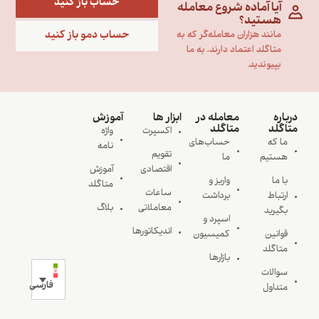
حساب باز کنید
آیا آماده شروع معامله
هستید؟
حساب دمو باز کنید
مانند هزاران معامله‌گر که به
متاگلد اعتماد دارند، به ما
بپیوندید.
درباره
معامله در
ابزار ها
آموزش
متاگلد
متاگلد
اکسپرت
واژه
ما که
حساب‌های
نامه
تقویم
هستیم
ما
اقتصادی
آموزش
با ما
واریز و
متاگلد
ساعات
ارتباط
برداشت
معاملاتی
بلاگ
بگیرید
اسپرد و
اندیکاتورها
قوانین
کمیسیون
متاگلد
بازارها
سوالات
فارسی
متداول