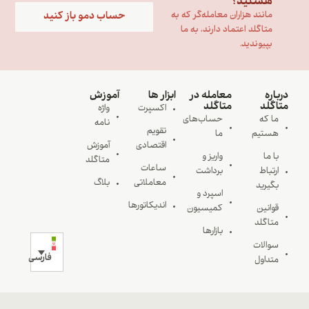
هستید؟
حساب دمو باز کنید
مانند هزاران معامله‌گر که به
متاگلد اعتماد دارند، به ما
بپیوندید.
درباره
معامله در
ابزار ها
آموزش
متاگلد
متاگلد
اکسپرت
واژه
ما که
حساب‌های
نامه
تقویم
هستیم
ما
اقتصادی
آموزش
با ما
واریز و
متاگلد
ساعات
ارتباط
برداشت
معاملاتی
بلاگ
بگیرید
اسپرد و
اندیکاتورها
قوانین
کمیسیون
متاگلد
بازارها
سوالات
فارسی
متداول