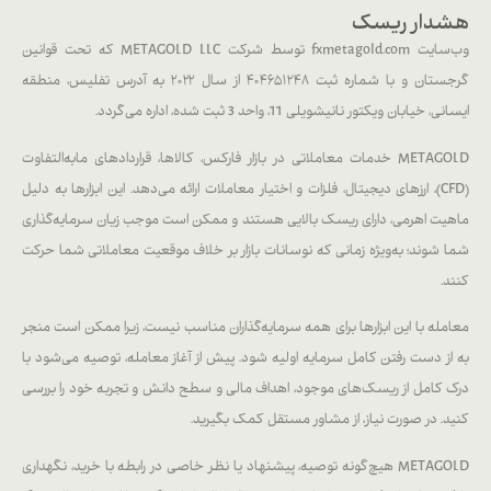
هشدار ریسک
وب‌سایت fxmetagold.com توسط شرکت METAGOLD LLC که تحت قوانین
گرجستان و با شماره ثبت ۴۰۴۶۵۱۲۴۸ از سال ۲۰۲۲ به آدرس تفلیس، منطقه
ایسانی، خیابان ویکتور نانیشویلی 11، واحد 3 ثبت شده، اداره می‌گردد.
METAGOLD خدمات معاملاتی در بازار فارکس، کالاها، قراردادهای مابه‌التفاوت
(CFD)، ارزهای دیجیتال، فلزات و اختیار معاملات ارائه می‌دهد. این ابزارها به دلیل
ماهیت اهرمی، دارای ریسک بالایی هستند و ممکن است موجب زیان سرمایه‌گذاری
شما شوند؛ به‌ویژه زمانی که نوسانات بازار بر خلاف موقعیت معاملاتی شما حرکت
کنند.
معامله با این ابزارها برای همه سرمایه‌گذاران مناسب نیست، زیرا ممکن است منجر
به از دست رفتن کامل سرمایه اولیه شود. پیش از آغاز معامله، توصیه می‌شود با
درک کامل از ریسک‌های موجود، اهداف مالی و سطح دانش و تجربه خود را بررسی
کنید. در صورت نیاز، از مشاور مستقل کمک بگیرید.
METAGOLD هیچ‌گونه توصیه، پیشنهاد یا نظر خاصی در رابطه با خرید، نگهداری