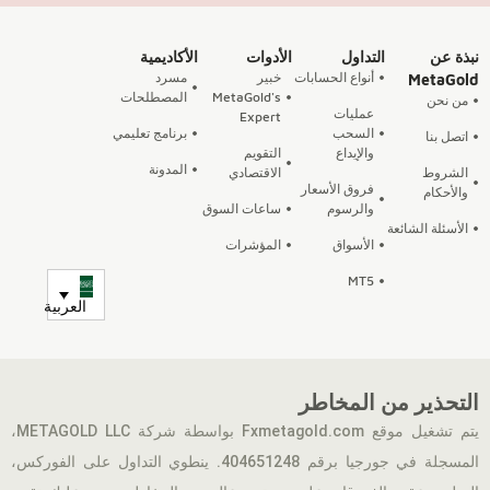
نبذة عن
التداول
الأدوات
الأكاديمية
أنواع الحسابات
خبير
مسرد
MetaGold
MetaGold's
المصطلحات
من نحن
عمليات
Expert
السحب
برنامج تعليمي
اتصل بنا
والإيداع
التقويم
المدونة
الشروط
الاقتصادي
فروق الأسعار
والأحكام
والرسوم
ساعات السوق
الأسئلة الشائعة
الأسواق
المؤشرات
MT5
العربية
التحذير من المخاطر
يتم تشغيل موقع Fxmetagold.com بواسطة شركة METAGOLD LLC،
المسجلة في جورجيا برقم 404651248. ينطوي التداول على الفوركس،