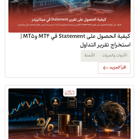
كيفية الحصول على Statement في MT4 وMT5 |
استخراج تقرير التداول
الأدوات والميزات
الأتمتة
اقرأ المزيد