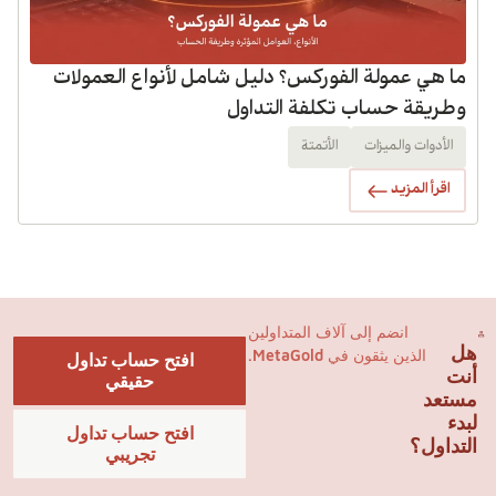
ما هي عمولة الفوركس؟ دليل شامل لأنواع العمولات
وطريقة حساب تكلفة التداول
الأدوات والميزات
الأتمتة
اقرأ المزيد
انضم إلى آلاف المتداولين
هل
الذين يثقون في MetaGold.
افتح حساب تداول
أنت
حقيقي
مستعد
لبدء
افتح حساب تداول
التداول؟
تجريبي