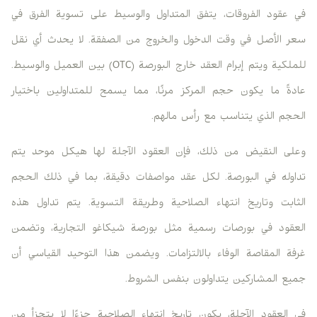
في عقود الفروقات، يتفق المتداول والوسيط على تسوية الفرق في
سعر الأصل في وقت الدخول والخروج من الصفقة. لا يحدث أي نقل
للملكية ويتم إبرام العقد خارج البورصة (OTC) بين العميل والوسيط.
عادةً ما يكون حجم المركز مرنًا، مما يسمح للمتداولين باختيار
الحجم الذي يتناسب مع رأس مالهم.
وعلى النقيض من ذلك، فإن العقود الآجلة لها هيكل موحد يتم
تداوله في البورصة. لكل عقد مواصفات دقيقة، بما في ذلك الحجم
الثابت وتاريخ انتهاء الصلاحية وطريقة التسوية. يتم تداول هذه
العقود في بورصات رسمية مثل بورصة شيكاغو التجارية، وتضمن
غرفة المقاصة الوفاء بالالتزامات. ويضمن هذا التوحيد القياسي أن
جميع المشاركين يتداولون بنفس الشروط.
في العقود الآجلة، يكون تاريخ انتهاء الصلاحية جزءًا لا يتجزأ من