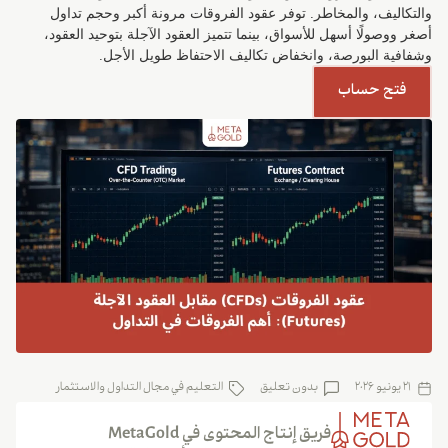
والتكاليف، والمخاطر. توفر عقود الفروقات مرونة أكبر وحجم تداول
أصغر ووصولًا أسهل للأسواق، بينما تتميز العقود الآجلة بتوحيد العقود،
وشفافية البورصة، وانخفاض تكاليف الاحتفاظ طويل الأجل.
فتح حساب
21 يونيو 2026
بدون تعلیق
التعليم في مجال التداول والاستثمار
فريق إنتاج المحتوى في MetaGold